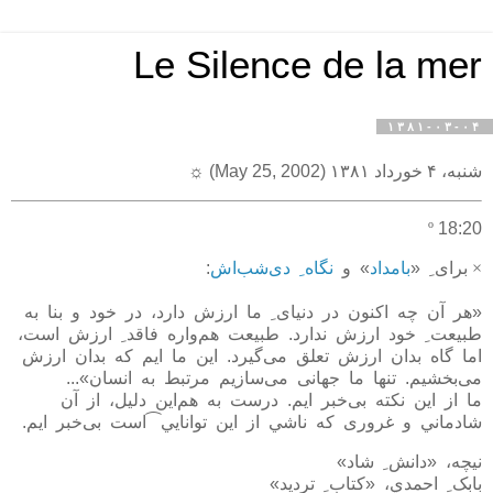
Le Silence de la mer
۱۳۸۱-۰۳-۰۴
شنبه، ۴ خورداد ۱۳۸۱ (May 25, 2002)
☼
º
18:20
×
برای
ِ
«
بامداد
» و
نگاه
ِ
دی‌شب‌اش
:
«هر آن چه اکنون در دنيای
ِ
ما ارزش دارد، در خود و بنا به
طبيعت
ِ
خود ارزش ندارد. طبيعت هم‌واره فاقد
ِ
ارزش است،
اما گاه بدان ارزش تعلق می‌گيرد. اين ما ايم که بدان ارزش
می‌بخشيم. تنها ما جهانی می‌سازيم مرتبط به انسان»...
ما از اين نکته بی‌خبر ايم. درست به هم‌اين دليل، از آن
شادماني و غروری که ناشي از اين توانايي⁀است بی‌خبر ايم.
نيچه، «دانش
ِ
شاد»
بابک
ِ
احمدي، «کتاب
ِ
ترديد»