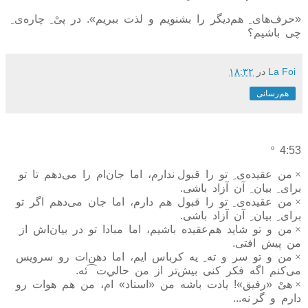
«حرف‌های
ِ
هم‌ديگر را بشنويم و لذت ببريم». در پیْ
ِ
چاره‌ی
ِ
چی باشيم؟
La Foi
در
۱۸:۳۲
هم‌رسانی
º
4:53
×
من عقيده‌ی
ِ
تو را قبول ندارم، اما جان‌ام را می‌دهم تا تو
برای
ِ
بيان
ِ
آن آزاد باشی.
×
من عقيده‌ی
ِ
تو را قبول هم دارم، اما جان می‌دهم اگر تو
برای
ِ
بيان
ِ
آن آزاد باشی.
×
من و تو شايد هم‌عقيده باشيم، اما مبادا تو در بيان‌اش از
من پيش افتی.
×
من و تو سر و ته
ِ
يه کرباس ايم، اما دهن‌ات رو سرويس
می‌کنم اگه فکر کنی بيش‌تر از من حالي‌ت⁀ئه.
×
هیْ «رفيق»! يادت باشه من «استاد» ام، من هم هوات رو
دارم و گر نه...