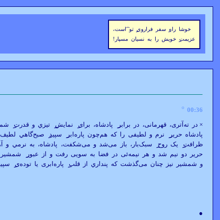
خوشا راه
سفر فراروی
تو ͡است،
عزيمت
خويش را به نسيان مسپار!
º
00:36
×
در ته‌آتری، قهرمانی، در برابر
پادشاه، برای
نمايش
تيزي و قدرت
شمشي
پادشاه حرير
نرم و لطيفی را که هم‌چون پاره‌ابر
سپيد
صبح‌گاهي لطيف و
ظرافت
يک روح
سبک‌بار، باز می‌شد و می‌شکفت، پادشاه، به نرمي و آه
حرير دو نيم شد و هر نيمه‌ئی در فضا به سويی رفت و از عبور
شمشير ا
و شمشير نيز چنان می‌گذشت که پنداري از قلب
پاره‌ابری يا توده‌ی
سپيد
●