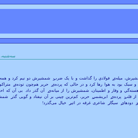
سه‌شنبه، ۱۴ آبان ۱۳۸۱ (November 5, 2002)
رش، ميله‌ی
فولادي را گذاشت و با يک ضرب
شمشيرش دو نيم کرد و همه به
 سبک بود به هوا رها کرد و در حالی که پرده‌ی
حرير هم‌چون توده‌ی
متراکم
سته‌گي و وقار و اطمينان، شمشيرش را از ميانه‌ی
آن گذر داد. بی آن که ا
ز قلب
پرده‌ی
ابريشمي
حرير، کم‌ترين چينی بر آن نيفتاد و گويی گذر
شمشير 
دودهای
سيگار
شاعری غرقه در اثير
خيال می‌گذرد!