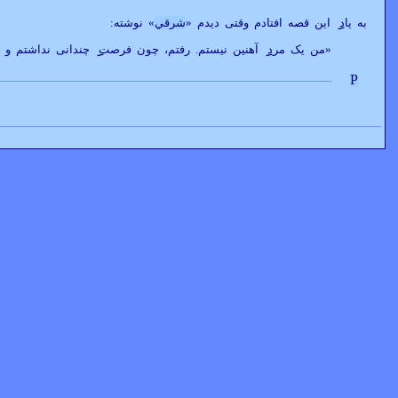
به ياد
اين قصه افتادم وقتی ديدم «
شرقي
» نوشته:
«من يک مرد
آهنين نيستم. رفتم، چون فرصت
چندانی نداشتم و خ
P