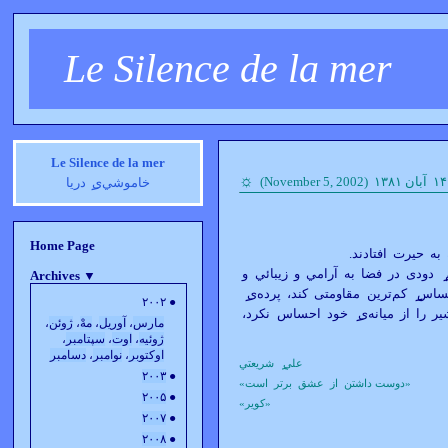
Le Silence de la mer
Le Silence de la mer
☼
خاموشي‌ی
دریا
Home Page
 حيرت افتادند.
دودی در فضا به آرامي و زيبائي و
Archives
▼
حساس
کم‌ترين مقاومتی کند، پرده‌ی
● ۲۰۰۲
را از ميانه‌ی
خود احساس نکرد،
مارس
،
آوريل
،
مهْ
،
ژوئن
،
ژوئيه
،
اوت
،
سپتامبر
،
اوکتوبر
،
نوامبر
،
دسامبر
علي
شريعتي
۲۰۰۳
●
«دوست داشتن از عشق برتر است»
۲۰۰۵
●
«کوير»
۲۰۰۷
●
۲۰۰۸
●