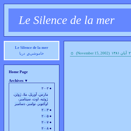
Le Silence de la mer
Le Silence de la mer
☼
خاموشي‌ی
دریا
Home Page
Archives
▼
● ۲۰۰۲
مارس
،
آوريل
،
مهْ
،
ژوئن
،
ژوئيه
،
اوت
،
سپتامبر
،
اوکتوبر
،
نوامبر
،
دسامبر
۲۰۰۳
●
۲۰۰۵
●
۲۰۰۷
●
۲۰۰۸
●