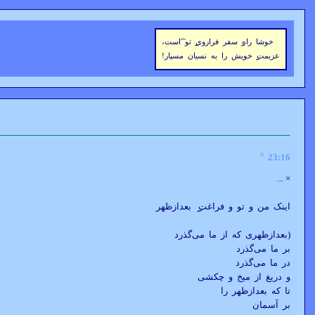
خوشا راه
سفر فراروی
تو ͡است،
عزيمت
خويش را به نسيان مسپار!
º
23:16
...
×
اينک من و تو و فراغت
بعدازظهر
(بعدازظهری که از ما می‌گذرد
بر ما می‌گذرد
در ما می‌گذرد
و دريغ از ميخ و چکشی
تا که بعدازظهر را
بر آسمان