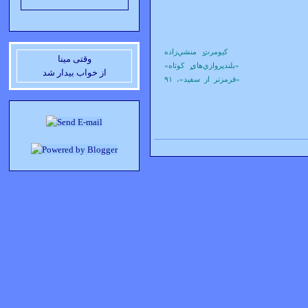
کيومرث
منشي‌زاده
وقتی مينا
«بلندپروازي‌های
کوتاه»
از خواب بيدار شد
«قرمزتر از سفيد»، ۹۱