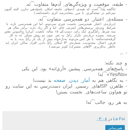
- طبقه، موقعيت و ويژه‌گي‌های
ِ
آدم‌ها متفاوت⁀ئه.
(ناگفته پيْدا⁀است که همه‌ی
ِ
آدم‌های
ِ
جامعه امکان
ِ
پاسخ‌دهي ندارن. البته گمون
نمی‌کنم در نتيجه‌گيري
ِ
با مرز
ِ
پنجاه‌درصد اثری داشته‌باشه.)
- مسئله‌ی
ِ
اعتبار
ِ
دو همه‌پرسی متفاوت⁀ئه.
(درباره‌ی
ِ
اعتبار
ِ
همه‌پرسي
ِ
نخست چيزی نمی‌دونم. اما اين همه‌پرسي
ِ
تازه، با
شرايط
ِ
ويژه‌ی
ِ
پرسش‌های
ِ
اينترنتی جای
ِ
اما و اگر زياد داره. برای
ِ
مثال هر
سه شرط
ِ
رأیْ‌گيري (يک رأی، دست
ِ
کم ۱۵ ساله، تابعيت
ِ
ايران) به‌آسوني نقض
می‌شه. به‌ويژه درباره‌ی
ِ
تکرار
ِ
رأیْ
ِ
يه نفر. چون دو روش ممکن⁀ئه به کار
گرفته‌شده‌باشه: يا هر کس می‌تونه به‌دل‌خواه بيش از يک بار رأیْ بده، يا به
فرض
ِ
اعمال
ِ
محدوديت
ِ
شماره‌ی
ِ
IP امکان
ِ
رأیْ دادن
ِ
افراد
ِ
ساکن
ِ
ايران (به
خاطر
ِ
به‌کاربري
ِ
IPهای
ِ
مشترک) کم‌تر می‌شه.)
- ...
و چند نکته‌:
- پاسخ‌های
ِ
همه‌پرسي
ِ
پيشين «آري/نه» بود. اين يکی
«Yes/No»‫⁀ئه!
- يه نگاهی هم به
آمار
ِ
ديدن
ِ
صفحه
بد نيست!
- ظاهرن ISPهای
ِ
رسمي
ِ
ايران دست‌رسي به اين سايت رو
تو هم‌اون ساعت‌های
ِ
نخست بستن!
به هر رو، جالب⁀ئه!
La Foi
در
۰۳:۰۸
هم‌رسانی