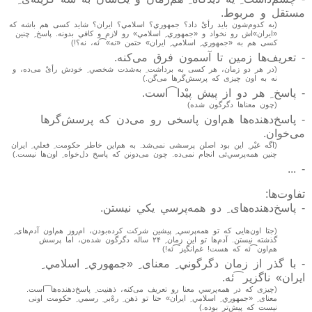
مستقل و مربوط.
(به کدوم‌شون بايد رأیْ داد؟ جمهوري؟ اسلامي؟ ايران؟ شايد کسی هم باشه که
«ايران»‌اش رو نخواد و «جمهوري
ِ
اسلامي» رو لازم و کافي بدونه. پاسخ
ِ
چنين
کسی هم به «جمهوري
ِ
اسلامي
ِ
ايران» حتمن «نه»‫⁀ئه، نه؟!)
- تعريف‌ها زمين تا آسمون فرق می‌کنه.
(در هر دو زمان، هر کسی به برداشت
ِ
به‌شدت شخصي
ِ
خودش رأیْ می‌ده، و
نه به اون چيزی که پرسش‌گرها می‌گن.)
- پاسخ
ِ
هر دو از پيش پيْدا⁀است.
(چون معناها دگرگون شده)
- پاسخ‌دهنده‌ها هم‌اون پاسخی رو می‌دن که پرسش‌گرها
می‌خوان.
(اگه غيْر
ِ
اين بود اصلن پرسشی نمی‌شد. به هم‌اين خاطر حکومت
ِ
فعلي
ِ
ايران
چنين همه‌پرسي‌ئی انجام نمی‌ده. چون می‌دونن که پاسخ دل‌خواه
ِ
اون‌ها نيست.)
- ...
تفاوت‌ها:
- پاسخ‌دهنده‌های
ِ
دو همه‌پرسي يکي نيستن.
(جتا اون‌هايی که تو همه‌پرسي
ِ
پيشين شرکت کرده‌بودن، ام‌روز هم‌اون آدم‌های
ِ
گذشته نيستن. آدم‌ها تو اين زمان
ِ
۲۴ ساله دگرگون شده‌ن، اما پرسش
هم‌اون⁀ئه که هست! غم‌انگيز⁀ئه!)
- با گذر از زمان دگرگوني
ِ
معنای
ِ
«جمهوري
ِ
اسلامي
ِ
ايران» ناگزير⁀ئه.
(چيزی که در همه‌پرسي معنا رو تعريف می‌کنه، ذهنيت
ِ
پاسخ‌دهنده‌ها⁀است.
معنای
ِ
«جمهوري
ِ
اسلامي
ِ
ايران» حتا تو ذهن
ِ
رهْ‌بر
ِ
رسمي
ِ
حکومت اونی
نيست که پيش‌تر بوده.)