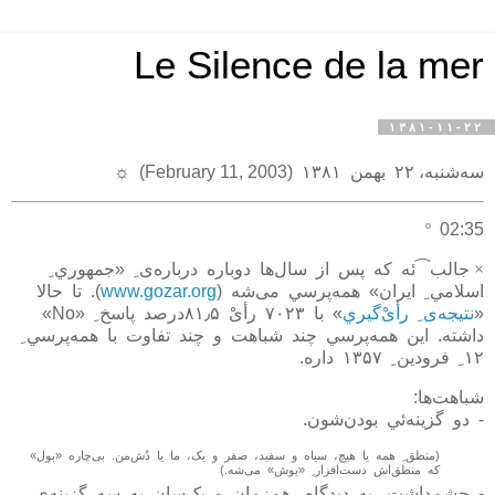
Le Silence de la mer
۱۳۸۱-۱۱-۲۲
سه‌شنبه، ۲۲ بهمن ۱۳۸۱ (February 11, 2003)
☼
º
02:35
×
جالب⁀ئه که پس از سال‌ها دوباره درباره‌ی
ِ
«جمهوري
ِ
اسلامي
ِ
ايران» همه‌پرسي می‌شه (
www.gozar.org
). تا حالا
«
نتيجه‌ی
ِ
رأیْ‌گيري
» با ۷۰۲۳ رأیْ ۸۱٫۵درصد پاسخ
ِ
«No»
داشته. اين همه‌پرسي چند شباهت و چند تفاوت با همه‌پرسي
ِ
۱۲
ِ
فرودين
ِ
۱۳۵۷ داره.
شباهت‌ها:
- دو گزينه‌ئي بودن‌شون.
(منطق
ِ
همه يا هيچ، سياه و سفيد، صفر و يک، ما يا دُش‌من. بی‌چاره «بول»
که منطق‌اش دست‌افزار
ِ
«بوش» می‌شه.)
- چشم‌داشت
ِ
يه ديدگاه
ِ
هم‌زمان و يک‌سان به سه گزينه‌ی
ِ