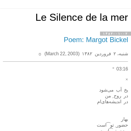
Le Silence de la mer
۱۳۸۲-۰۱-۰۲
Poem: Margot Bickel
شنبه، ۲ فروردين ۱۳۸۲ (March 22, 2003)
☼
º
03:16
×
يخ آب مى‌شود
در روح
ِ
من
در انديشه‌هاى‌ام
بهار
حضور
ِ
تو⁀است
بودن
ِ
تو⁀است