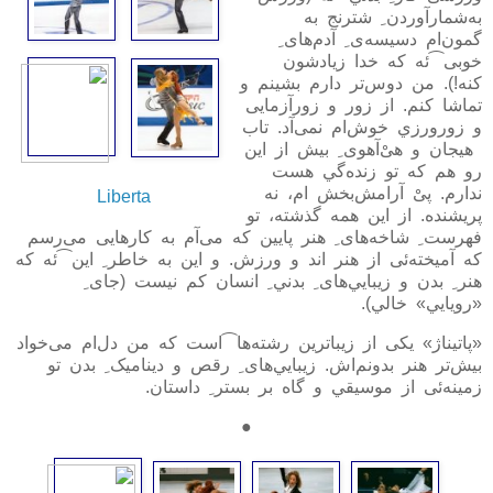
به‌شمارآوردن
ِ
شترنج به
گمون‌ام دسيسه‌ی
ِ
آدم‌های
ِ
خوبی⁀ئه که خدا زيادشون
کنه!). من دوس‌تر دارم بشينم و
تماشا کنم. از زور و زورآزمايی
و زورورزي خوش‌ام نمى‌آد. تاب
هيجان و هی‌ْآهوی
ِ
بيش از اين
رو هم که تو زنده‌گي هست
ندارم. پیْ آرامش‌بخش ام، نه
Liberta
پريشنده. از اين همه گذشته، تو
فهرست
ِ
شاخه‌های
ِ
هنر پايين که می‌آم به کارهايی می‌رسم
که آميخته‌ئی از هنر اند و ورزش. و اين به خاطر
ِ
اين⁀ئه که
هنر
ِ
بدن و زيبايي‌های
ِ
بدني
ِ
انسان کم نيست (جای
ِ
«رويايي» خالي).
«پاتيناژ» يکی از زيباترين رشته‌ها⁀است که من دل‌ام مى‌خواد
بيش‌تر هنر بدونم‌اش. زيبايي‌های
ِ
رقص و ديناميک
ِ
بدن تو
زمينه‌ئی از موسيقي و گاه بر بستر
ِ
داستان.
●