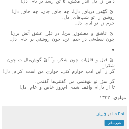
دامن ز
ِ
دل اندر مکش، تا تن رسد بر بام
ِ
دل!
ایْ گوْهر
ِ
دريای
ِ
دل!، چه جای
ِ
جان، چه جای
ِ
دل!
روشن ز
ِ
تو شب‌های
ِ
دل،
خرم ز
ِ
تو ايام
ِ
دل.
ایْ عاشق و معشوق
ِ
من!، در غيْر
ِ
عشق آتش بزن!
چون نقطه‌ئی در جيم
ِ
تن، چون روشني بر جام
ِ
دل.
●
ایْ قيل و قال‌ات چون شکر، و⁀ایْ گوش‌مال‌ات چون
شکر!
گر ز⁀اين ادب خوارم کنی، خواري من است اکرام
ِ
دل!
گر سرّ
ِ
تو ننهفتمی من گفتني‌ها گفتمی،
تا از دل‌ام واقف شدی ام‌روز خاص و عام
ِ
دل!
مولوي، ۱۳۳۳
La Foi
در
۰۵:۰۹
هم‌رسانی