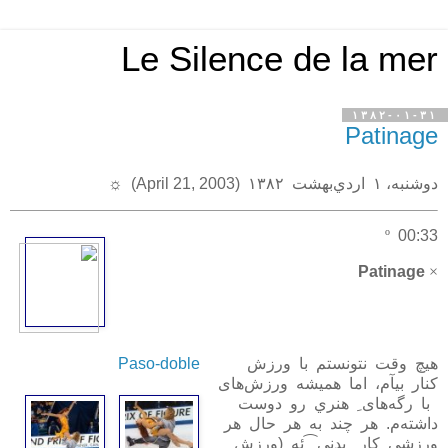
Le Silence de la mer
۱۳۸۲-۰۱-۳۱
Patinage
دوشنبه، ۱ اردي‌بهشت ۱۳۸۲ (April 21, 2003)
☼
º
00:33
Patinage
×
هيچ وقت نتونستم با ورزش
Paso-doble
کنار بيآم، اما هميشه ورزش‌های
با رگه‌های
ِ
هنري رو دوست
داشته‌م. هر چند به هر حال هر
ورزشی کار
ِ
بدني⁀ئه (ورزش