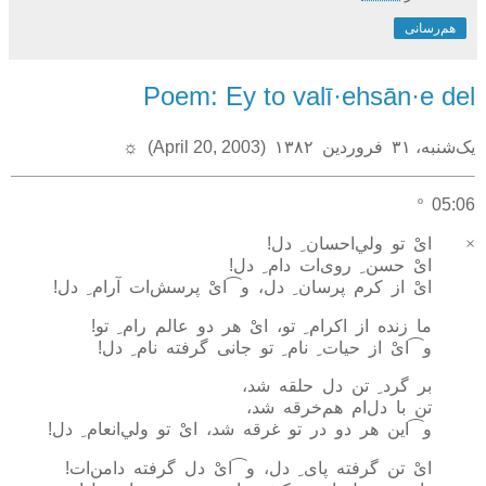
هم‌رسانی
Poem: Ey to valī·ehsān·e del
يک‌شنبه، ۳۱ فروردين ۱۳۸۲ (April 20, 2003)
☼
º
05:06
×
ایْ تو ولي‌احسان
ِ
دل!
ایْ حسن
ِ
روی‌ات دام
ِ
دل!
ایْ از کرم پرسان
ِ
دل، و⁀ایْ پرسش‌ات آرام
ِ
دل!
ما زنده از اکرام
ِ
تو، ایْ هر دو عالم رام
ِ
تو!
و⁀ایْ از حيات
ِ
نام
ِ
تو جانی گرفته نام
ِ
دل!
بر گرد
ِ
تن دل حلقه شد،
تن با دل‌ام هم‌خرقه شد،
و⁀اين هر دو در تو غرقه شد، ایْ تو ولي‌انعام
ِ
دل!
ایْ تن گرفته پای
ِ
دل، و⁀ایْ دل گرفته دامن‌ات!