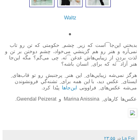
Waltz
●
بدبختي اين‌جا⁀است که زير
ِ
چشم
ِ
حکومتی که تن رو تاب
نمى‌آره و هنر رو هم گزينشي مى‌خواد، چشم دوختن بر تن و
لذت بردن از زيبايي‌هاش غدغن⁀ئه. چی می‌گم؟ مگه اين‌جا
هنر آزاد⁀ئه که برای
ِ
انسان باشه؟
هرگز نمی‌شه زيبايي‌های
ِ
اين هنر
ِ
پرجنبش رو تو قاب‌های
ِ
ايستای
ِ
عکس ديد، با اين همه برای
ِ
تشنه‌گي فرونشوندن
می‌شه عکس‌های
ِ
فراوونی
اين‌جاها
پيْدا کرد.
عکس‌ها کارهای
ِ
Marina Anissina و Gwendal Peizerat.
La Foi
در
۲۳:۵۵